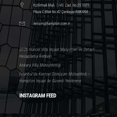
Kızılırmak Mah. 1143. Cad. No:25 1071
Plaza C Blok No:42 Çankaya/ANKARA
iletisim@hampton.com.tr
2026 Güncel Villa İnşaat Maliyetleri ve Detaylı
Hesaplama Rehberi
Ankara Villa Müteahhitliği
İstanbul’da Kentsel Dönüşüm Müteahhidi –
Hampton İnşaat ile Güvenli Yenilenme
INSTAGRAM FEED